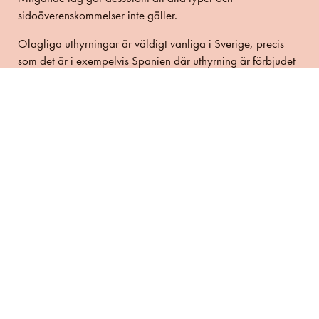
sidoöverenskommelser inte gäller.
Olagliga uthyrningar är väldigt vanliga i Sverige, precis
som det är i exempelvis Spanien där uthyrning är förbjudet
på många platser. Det nya är att om hyresvärden upptäcker
det idag så blir konsekvenserna omedelbara och väldigt
kännbara för alla inblandade. Tidigare har det varit en lång
process och uppsägningsperioden har ändå hedrats för
andrahandshyresgästen.
I huvudsak agerar hyresvärdar hederligt och om man letar
på rätt ställen så är det förstås en majoritet som är helt
vanliga människor som behöver hyra ut under en period när
de gör något annat. Hyresvärdar är sällan själva helt
uppdaterade på hyreslagen och vad som förväntas så det
är mycket information och förklaringar som behöver göras
för att få till ett lagligt kontrakt för att skydda de boende.
Är du intresserad av att veta mer om relocation titta
här