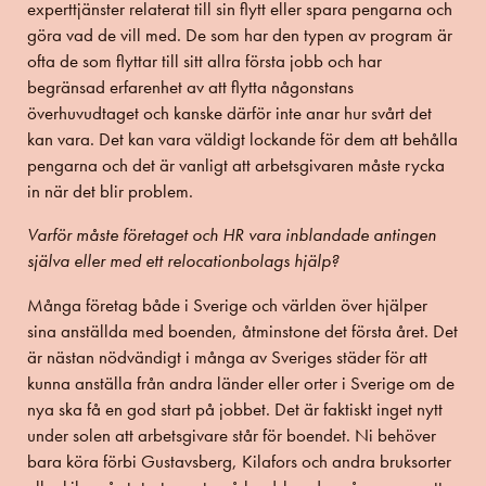
experttjänster relaterat till sin flytt eller spara pengarna och
göra vad de vill med. De som har den typen av program är
ofta de som flyttar till sitt allra första jobb och har
begränsad erfarenhet av att flytta någonstans
överhuvudtaget och kanske därför inte anar hur svårt det
kan vara. Det kan vara väldigt lockande för dem att behålla
pengarna och det är vanligt att arbetsgivaren måste rycka
in när det blir problem.
Varför måste företaget och HR vara inblandade antingen
själva eller med ett relocationbolags hjälp?
Många företag både i Sverige och världen över hjälper
sina anställda med boenden, åtminstone det första året. Det
är nästan nödvändigt i många av Sveriges städer för att
kunna anställa från andra länder eller orter i Sverige om de
nya ska få en god start på jobbet. Det är faktiskt inget nytt
under solen att arbetsgivare står för boendet. Ni behöver
bara köra förbi Gustavsberg, Kilafors och andra bruksorter