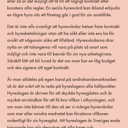
eller så är det möjligt att få till ett lagligt kontrakt efter
konstens alla regler. En seriös hyresvärd kan ibland erbjuda
en lägre hyra när ett företag går i god för sin anställde.
Det är inte alls ovanligt att hyresvärdar hetsar fram kontrakt
och hyresbetalningar utan att ha sökt eller inte ens ha för
avsikt att någonsin söka ett tillstånd. Hyresvärdarna drar
nytta av att talangerna vill vara på plats så snart som
möjligt och inte vara till besvär för sin nya arbetsgivare.
Särskilt lätt att bli lurad är det om man har en låg budget
och ska signera sitt eget kontrakt.
Är man alldeles på egen hand på andrahandsmarknaden
så är det svårt att ta reda på hyreslagens alla hållpunkter.
Hyreslagen är skriven för att skydda hyresgästen och är
mycket användbar för att få bra villkor i uthyrningen, och
om man inte känner till den så ser vi många hyresvärdar
som mer eller mindre medvetet kan försämra villkoren
ordentligt för sin hyresgäst. Att hyreslagen är Sveriges enda
tvingande lag gör dessutom att alla typer och