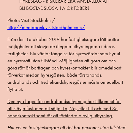
Photo: Visit Stockholm /
http://mediabank.visitstockholm.com/
Från den 1a oktober 2019 har fastighetsägare fått bättre
möjligheter att stävja de illegala uthyrningarna i deras
fastigheter. Nu väntar fängelse för hyresvärdar som hyr ut
en hyresrätt utan tillstånd. Möjligheten att göra om och
göra rätt är borttagen och hyreskontraktet blir omedelbart
förverkat medan hyresgästen, både förstahands,
andrahands och tredjehandshyresgäster måste omedelbart
flytta ut.
Den nya lagen för andrahandsuthyrning har tillkommit för
att stävja fusk med att sälja 1a, 2a, eller till och med 3e
handskontrakt samt för att förhindra olovlig uthyrning.
Hur vet en fastighetsägare att det bor personer utan tillstånd