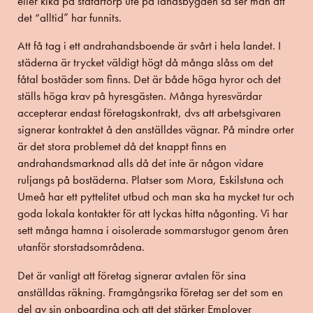
eller kika på statartorp ute på landsbygden så ser man att
det “alltid” har funnits.
Att få tag i ett andrahandsboende är svårt i hela landet. I
städerna är trycket väldigt högt då många slåss om det
fåtal bostäder som finns. Det är både höga hyror och det
ställs höga krav på hyresgästen. Många hyresvärdar
accepterar endast företagskontrakt, dvs att arbetsgivaren
signerar kontraktet å den anställdes vägnar. På mindre orter
är det stora problemet då det knappt finns en
andrahandsmarknad alls då det inte är någon vidare
ruljangs på bostäderna. Platser som Mora, Eskilstuna och
Umeå har ett pyttelitet utbud och man ska ha mycket tur och
goda lokala kontakter för att lyckas hitta någonting. Vi har
sett många hamna i oisolerade sommarstugor genom åren
utanför storstadsområdena.
Det är vanligt att företag signerar avtalen för sina
anställdas räkning. Framgångsrika företag ser det som en
del av sin onboarding och att det stärker Employer