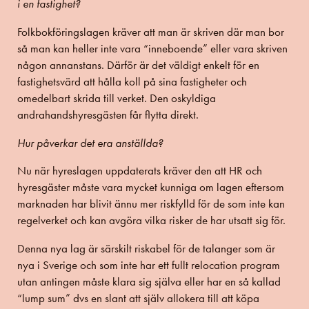
i en fastighet?
Folkbokföringslagen
kräver att man är skriven där man bor
så man kan heller inte vara “inneboende” eller vara skriven
någon annanstans. Därför är det väldigt enkelt för en
fastighetsvärd att hålla koll på sina fastigheter och
omedelbart skrida till verket. Den oskyldiga
andrahandshyresgästen får flytta direkt.
Hur påverkar det era anställda?
Nu när hyreslagen uppdaterats kräver den att HR och
hyresgäster måste vara mycket kunniga om lagen eftersom
marknaden har blivit ännu mer riskfylld för de som inte kan
regelverket och kan avgöra vilka risker de har utsatt sig för.
Denna nya lag är särskilt riskabel för de talanger som är
nya i Sverige och som inte har ett fullt relocation program
utan antingen måste klara sig själva eller har en så kallad
“lump sum” dvs en slant att själv allokera till att köpa