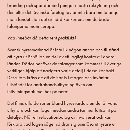
branding och spar därmed pengar i nästa rekrytering och
den efter det. Svenska företag tävlar inte bara om talanger
inom landet utan det är hård konkurrens om de bästa
talangerna inom Europa.
Vad innebär då detta rent praktiskt?
Svensk hyresmarknad är inte lik någon annan och tillstånd
att hyra ut är sällan en del av ett lagligt kontrakt i andra
länder. Därför behöver de talanger som kommer till Sverige
verkligen hjälp att navigera varje detalj i dessa kontrakt.
Dessutom krävs de att de har is i magen och inväntar
tillståndet för andrahandsuthyrning även om
inflyttningsdatumet har passerat.
Det finns alla de sorter bland hyresvärdar, en del är vana
uthyrare och kan lagen medan andra tar mer lättsamt på
detaljer. När ett relocationbolag är involverat och kan
förklara vad lagen säger så drar sig oseriösa uthyrare ur